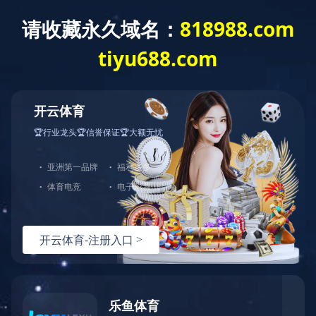
开云线上平台
ygss@ygtiyu.com
万人健步入口
赛事管理入口
开云（中国）一站式综合体育服务商
开云线上平台
> 栏目不存在
网站资料更新中...