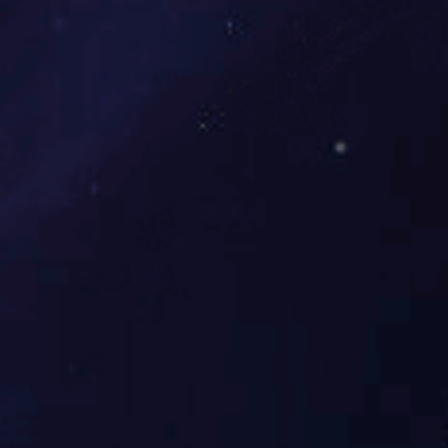
11、
2016
年
9
月，承办济南市地税系统、国税系统第一届趣
味运动会。
12、
2016
年
10
月，承办山东金融工会系统羽毛球比赛，参
赛代表队
70
余支，规模达到历年最高。
13、
2016
年
10
月，承办中国工商银行山东省分行第一届职
工趣味运动会，这是工行系统第一次组织全省的运动会比
赛，效果极佳，实现开门红。
14、
2016
年
12
月，中标“谁是舞王”中国广场舞大赛济南赛
区服务项目，深入服务全民健身赛事。
15、
2017
年
4
月，服务山东省千佛山医院第十四届职工运动
会。
16、
2017
年
6
月，服务山东省第七届职工运动会项目，作为
全省职工最高级别比赛，阳光团队全面负责开幕式。运动员
接待、酒店安排、节目设计、节目编排和彩排，安保、场地