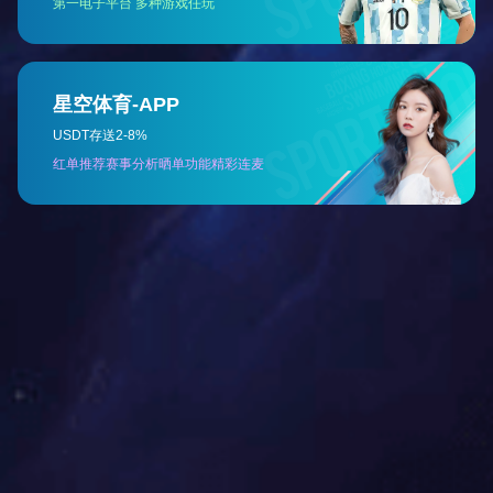
6、
2015
年
6
月，承办山东省粮食局第一届健步走比赛
7、
2015
年
11
月，承办
2015
—
2016WCBA
济南赛区组织工
作，安保、接待、赛场布置、球迷组织、球票销售均全面负
责，受到省篮协的嘉奖。
8、
2016
年
6
月，承办山东省卫生计生系统第一届职工运动
会，参赛代表队
58
支，参赛人员达
3000
人。开幕式团体操
表演、开、闭幕式流程设计、赛事报名、编排、成绩均达到
业余一流水平，目前也是济南区域很有影响力和口碑的活
动。
9、
2016
年
7
月，中标济南市全民健身中心赛事服务，全面
服务全民健身赛事。
10、
2016
年
9
月，中标济南市历城区第六届全民运动会项
目，全面负责开、闭幕式。设计、编排开幕式节目六个，完
全自主协调组织。