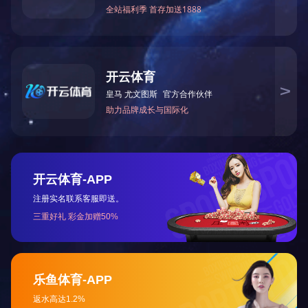
2023-03-14
山东省农民体育协会第九届会员大...
联系我们
量身定制
公司总部：济南市历下区正丰路北鲁商·盛景广场B座1503
+086 156 6262 1349