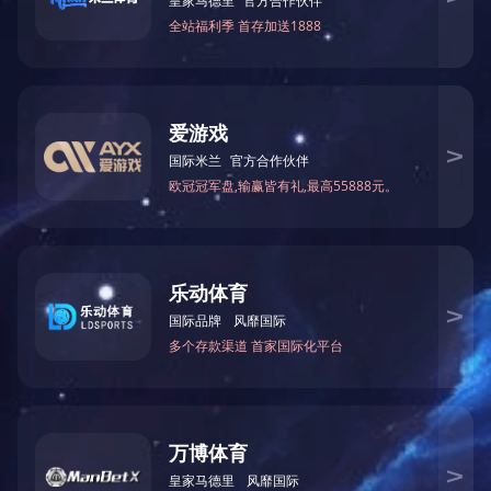
运动装备团购
体育器材租赁
最新赛事
2023-05-22
山一大一附院第十七届运动会顺利...
2023-05-22
“建功新时代·运动向未来”——...
2023-03-12
“创新奋进新征程 健身助力新发展...